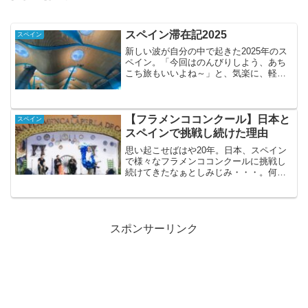
スペイン滞在記2025
スペイン
新しい波が自分の中で起きた2025年のス
ペイン。「今回はのんびりしよう、あち
こち旅もいいよね～」と、気楽に、軽～
く考えていた結果・・・。なんと例年よ
り濃い経験、発見溢れる旅となりまし
た。フラメンコ以外にもやりたいことあ
れこれに傾いていた心の...
【フラメンココンクール】日本と
スペイン
スペインで挑戦し続けた理由
思い起こせばはや20年。日本、スペイン
で様々なフラメンココンクールに挑戦し
続けてきたなぁとしみじみ・・・。何
故、この挑戦を続けて来たのか？ふとそ
の答えが見えたような気がしました。ど
んなコンクールに挑戦し続けてきた？国
内一般社団法人 日本フラ...
スポンサーリンク